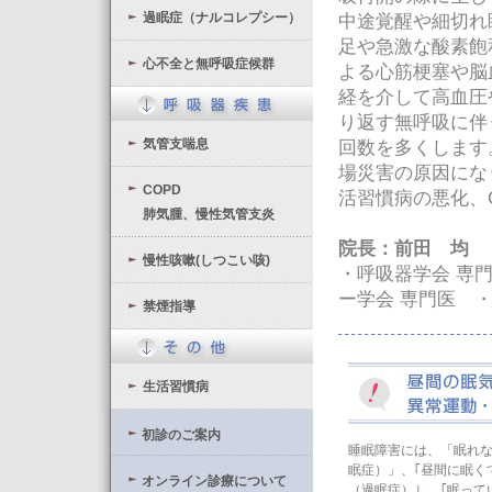
過眠症（ナルコレプシー）
中途覚醒や細切れ
足や急激な酸素飽
心不全と無呼吸症候群
よる心筋梗塞や脳
経を介して高血圧
り返す無呼吸に伴
気管支喘息
回数を多くします
場災害の原因にな
COPD
活習慣病の悪化、
肺気腫、慢性気管支炎
院長：前田 均
慢性咳嗽(しつこい咳)
・呼吸器学会 専
ー学会 専門医 
禁煙指導
生活習慣病
初診のご案内
睡眠障害には、「眠れ
眠症）」、｢昼間に眠く
オンライン診療について
（過眠症）｣、「眠って