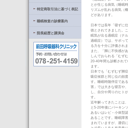
とが生じる病気（睡眠
特定商取引法に基づく表記
リズムが乱れる病気（
どがあります。
睡眠検査の診療案内
日本では長年「寝ずに
徳とされてきました。
院長経歴と講演会
眠気が出る過眠症（ナ
過眠症）では、サボっ
る力を十分に評価され
また、「脚に不快感が
しんでおられる「むず
20‐40年間も診断され
ます。
日本でも「むずむず脚
吸症候群と同じ位の頻
す。睡眠時随伴症であ
害」では大きな寝言や
し、自分や周りのヒト
す。
近年解ってきたことは
と5‐20年後にパーキ
あるいはレビ－小体型
あることです。睡眠障
まれていますが、適切