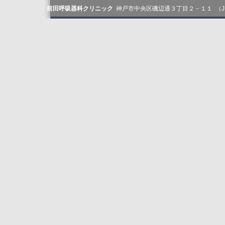
前田呼吸器科クリニック
神戸市中央区磯辺通３丁目２－１１ （JR、